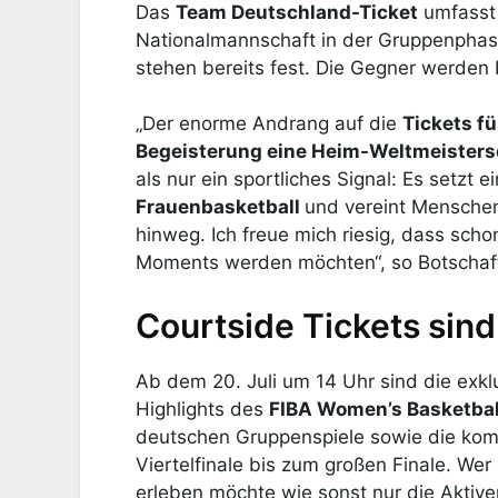
Das
Team Deutschland-Ticket
umfasst 
Nationalmannschaft in der Gruppenphas
stehen bereits fest. Die Gegner werden b
„Der enorme Andrang auf die
Tickets f
Begeisterung eine Heim-Weltmeisters
als nur ein sportliches Signal: Es setzt 
Frauenbasketball
und vereint Menschen 
hinweg. Ich freue mich riesig, dass scho
Moments werden möchten“, so Botschaft
Courtside Tickets sind
Ab dem 20. Juli um 14 Uhr sind die exk
Highlights des
FIBA Women’s Basketbal
deutschen Gruppenspiele sowie die kompl
Viertelfinale bis zum großen Finale. Wer
erleben möchte wie sonst nur die Aktiven